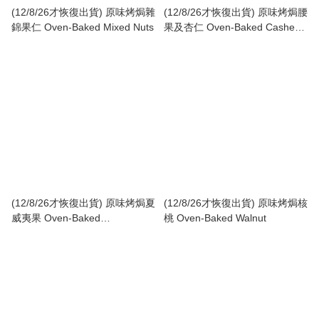
(12/8/26才恢復出貨) 原味烤焗雜
(12/8/26才恢復出貨) 原味烤焗腰
錦果仁 Oven-Baked Mixed Nuts
果及杏仁 Oven-Baked Cashew
& Almond
(12/8/26才恢復出貨) 原味烤焗夏
(12/8/26才恢復出貨) 原味烤焗核
威夷果 Oven-Baked
桃 Oven-Baked Walnut
Macadamia