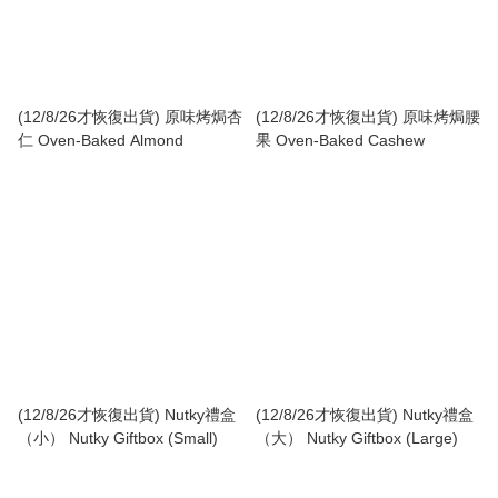
(12/8/26才恢復出貨) 原味烤焗杏
(12/8/26才恢復出貨) 原味烤焗腰
仁 Oven-Baked Almond
果 Oven-Baked Cashew
(12/8/26才恢復出貨) Nutky禮盒
(12/8/26才恢復出貨) Nutky禮盒
（小） Nutky Giftbox (Small)
（大） Nutky Giftbox (Large)