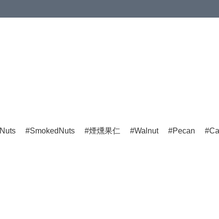
Nuts
SmokedNuts
煙燻果仁
Walnut
Pecan
Ca